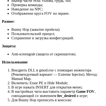
Выбор части тела: голова, грудь, таз;
Проверка команды;
Наведение на NPC;
Отображение круга FOV на экране.
Разное:
Bunny Hop (зажатие пробела);
Пользовательский прицел;
Сохранение и загрузка конфигураций.
Защита:
Anti-screengrab (защита от скриншотов).
Использование
Внедрить DLL в gmod.exe с помощью инжектора
(Рекомендуемый вариант — Extreme Injector). Метод:
Manual Map.
Включить: Erase PE и Hide Module;
В игре нажать INSERT для открытия меню;
В настройках чита выставить параметр
Game FOV
,
совпадающий со значением
fov_desired
в игре;
Для Bunny Hop прописать в консоли: