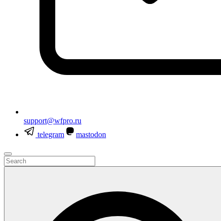
support@wfpro.ru
telegram
mastodon