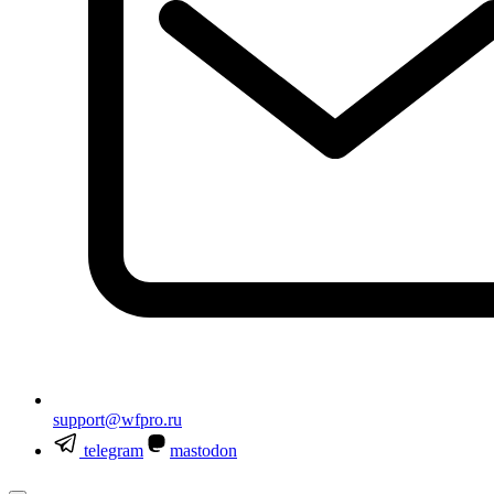
support@wfpro.ru
telegram
mastodon