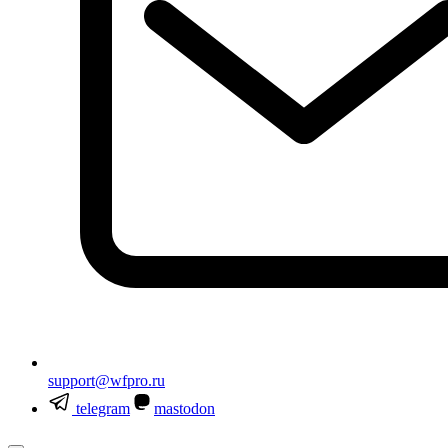
support@wfpro.ru
telegram
mastodon