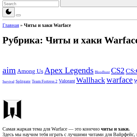
Главная
»
Читы и хаки Warface
Рубрика:
Читы и хаки Warfac
aim
Apex Legends
CS2
CS
Among Us
Bloodhunt
warface
Wallhack
W
Valorant
Splitgate
Team Fortress 2
Survival
Самая жаркая тема для Warface — это конечно
читы и хаки.
Здесь мы научим тебя играть с лучшими читами для Вайрфейс, к