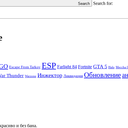
Search for:
Search
e
ESP
:GO
GTA 5
Farlight 84
Fortnite
Escape From Tarkov
Halo
Meccha 
Обновление
а
Инжектор
ar Thunder
Ликвидация
Warzone
расиво и без бана.