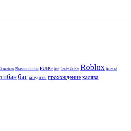
Roblox
PUBG
Phasmophobia
Chameleon
Raft
Ready Or Not
Rules of
баг
нтибан
прохождение
халява
кредиты