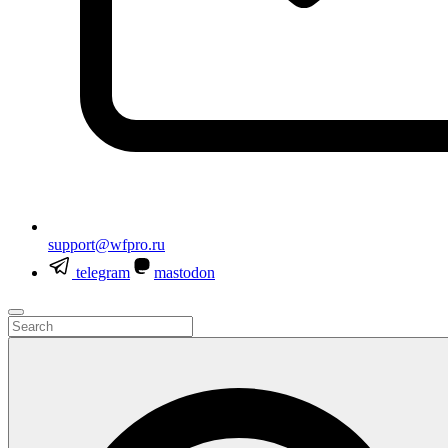
support@wfpro.ru
telegram
mastodon