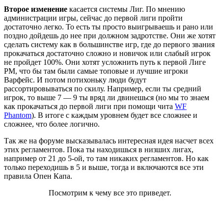
Второе изменение
касается системы Лиг. По мнению
администрации игры, сейчас до первой лиги пройти
достаточно легко. То есть ты просто выигрываешь и рано или
поздно дойдешь до нее при должном задротстве. Они же хотят
сделать систему как в большинстве игр, где до первого звания
прокачаться достаточно сложно и новичок или слабый игрок
не пройдет 100%. Они хотят усложнить путь к первой Лиге
РМ, что бы там были самые топовые и лучшие игроки
Варфейс. И потом потихоньку люди будут
рассортировываться по скилу. Например, если ты средний
игрок, то выше 7 — 9 ты вряд ли двинешься (но мы то знаем
как прокачаться до первой лиги при помощи чита
WF
Phantom
). В итоге с каждым уровнем будет все сложнее и
сложнее, что более логично.
Так же на форуме высказывалась интересная идея насчет всех
этих регламентов. Пока ты находишься в низших лигах,
например от 21 до 5-ой, то там никаких регламентов. Но как
только переходишь в 5 и выше, тогда и включаются все эти
правила Опен Капа.
Посмотрим к чему все это приведет.