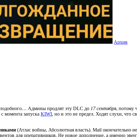
Архив
его подобного… Админы продлят эту DLC до
17 сентября
, потому 
а с момента запуска
KIWI
, но и это не предел. Ходят слухи, что с
вниками
(Атлас войны, Абсолютная власть). Mail окончательно 
эвентов для оперативников. Не новое дополнение, а именно эвент