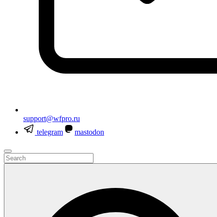
support@wfpro.ru
telegram
mastodon