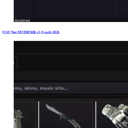
[CS2] Чит NEVERFAIR v3 (Crack) 2026