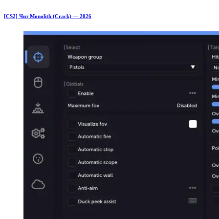
[CS2] Чит Monolith (Crack) — 2026