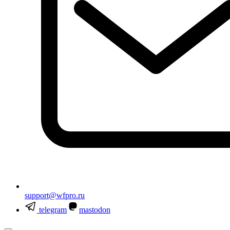
support@wfpro.ru
telegram
mastodon