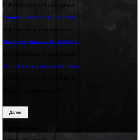
5796 Просмотров
14 комментариев
Раздача аккаунтов VK.com (Бесплатно)
3996 Просмотров
3 комментария
Чит Warface для основы [Без бана] 2026
3544 Просмотров
73 комментария
[Cracked] Топ Чит Baunti для War Thunder
3179 Просмотров
27 комментариев
Какой ты тип читера?
Далее
Статистика
Посетителей онлайн – 7