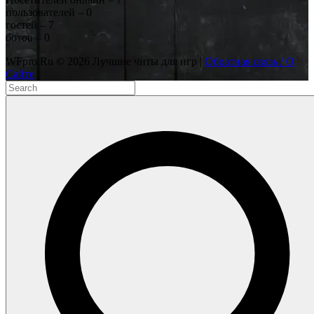
пользователей – 0
гостей – 7
ботов – 0
WFpro.Ru ©
2026
Лучшие читы для игр |
Обратная связь / О
Сайте