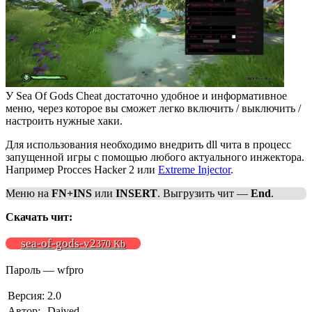
У Sea Of Gods Cheat достаточно удобное и информативное
меню, через которое вы сможет легко включить / выключить /
настроить нужные хаки.
Для использования необходимо внедрить dll чита в процесс
запущенной игры с помощью любого актуального инжектора.
Например Procces Hacker 2 или
Extreme Injector
.
Меню на
FN+INS
или
INSERT
. Выгрузить чит —
End
.
Скачать чит:
sea-of-gods-v2
370 Kb
Пароль — wfpro
Версия:
2.0
Автор:
Daived