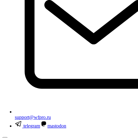
support@wfpro.ru
telegram
mastodon