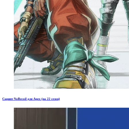
Скрипт NoRecoil для Apex (на 22 сезон)