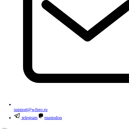
support@wfpro.ru
telegram
mastodon