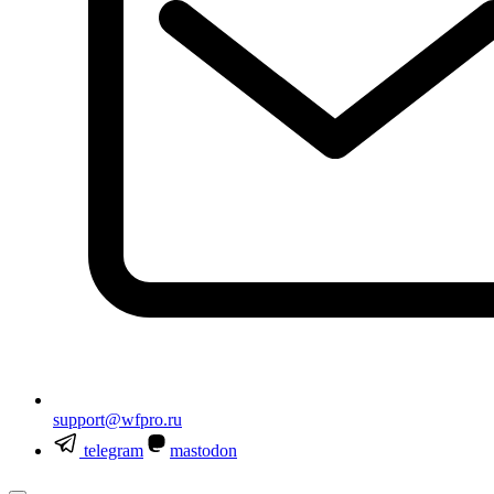
support@wfpro.ru
telegram
mastodon