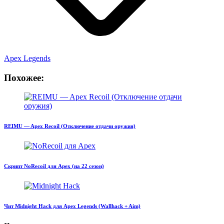
Apex Legends
Похожее:
REIMU — Apex Recoil (Отключение отдачи оружия)
Скрипт NoRecoil для Apex (на 22 сезон)
Чит Midnight Hack для Apex Legends (Wallhack + Aim)