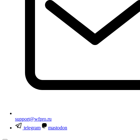
support@wfpro.ru
telegram
mastodon