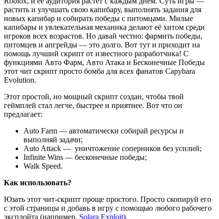
Roblox, и её аудитория растёт с каждым днём. Суть игры —
растить и улучшать свою капибару, выполнять задания для
новых капибар и собирать победы с питомцами. Милые
капибары и увлекательная механика делают её хитом среди
игроков всех возрастов. Но давай честно: фармить победы,
питомцев и апгрейды — это долго. Вот тут и приходит на
помощь лучший скрипт от известного разработчика! С
функциями Авто Фарм, Авто Атака и Бесконечные Победы
этот чит скрипт просто бомба для всех фанатов Capybara
Evolution.
Этот простой, но мощный скрипт создан, чтобы твой
геймплей стал легче, быстрее и приятнее. Вот что он
предлагает:
Auto Farm — автоматически собирай ресурсы и
выполняй задачи;
Auto Attack — уничтожение соперников без усилий;
Infinite Wins — бесконечные победы;
Walk Speed.
Как использовать?
Юзать этот чит-скрипт проще простого. Просто скопируй его
с этой страницы и добавь в игру с помощью любого рабочего
эксплойта (например,
Solara Exploit
).