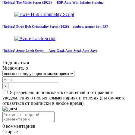
[Roblox] The Mimic Script (2026) — ESP, Auto Win, Infinite Stamina
[Roblox] Ewre Hub Criminality Script (2026) – aimbot, trigger bot, ESP
[Roblox] Azure Latch Script — Auto Goal, Auto Steal, Auto Save
Подписаться
Уведомить о
Я разрешаю использовать свой email и отправлять
уведомления о новых комментариях и ответах (вы cможете
отказаться от подписки в любое время).
0
комментариев
Старые