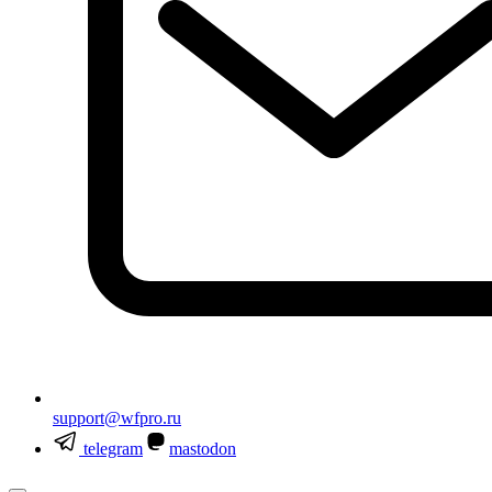
support@wfpro.ru
telegram
mastodon