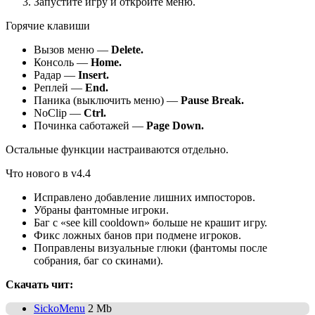
Запустите игру и откройте меню.
Горячие клавиши
Вызов меню —
Delete.
Консоль —
Home.
Радар —
Insert.
Реплей —
End.
Паника (выключить меню) —
Pause Break.
NoClip —
Ctrl.
Починка саботажей —
Page Down.
Остальные функции настраиваются отдельно.
Что нового в v4.4
Исправлено добавление лишних импосторов.
Убраны фантомные игроки.
Баг с «see kill cooldown» больше не крашит игру.
Фикс ложных банов при подмене игроков.
Поправлены визуальные глюки (фантомы после
собрания, баг со скинами).
Скачать чит:
SickoMenu
2 Mb