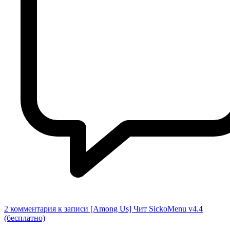
2 комментария
к записи [Among Us] Чит SickoMenu v4.4
(бесплатно)