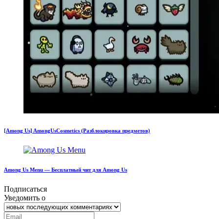
[Among Us] AmongUsCosmetics (Разблокировка предметов)
Among Us Menu — Бесплатный чит для Among Us
Подписаться
Уведомить о