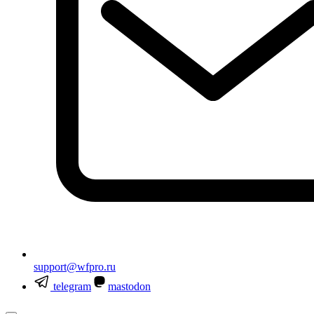
support@wfpro.ru
telegram
mastodon