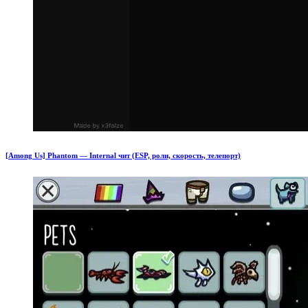
[Among Us] Phantom — Internal чит (ESP, роли, скорость, телепорт)