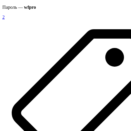
Пароль —
wfpro
2