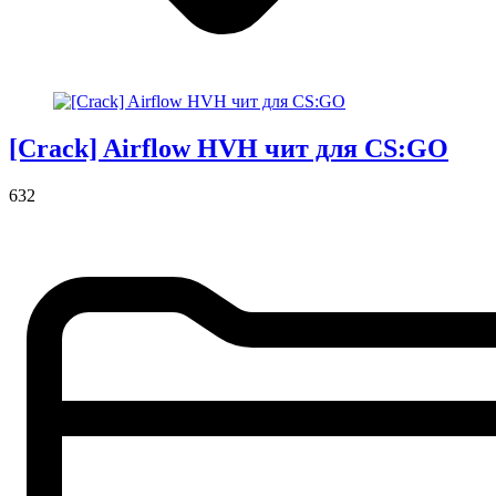
[Crack] Airflow HVH чит для CS:GO
632