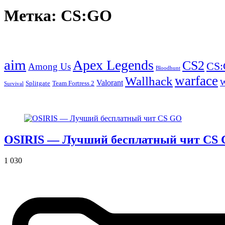
Метка:
CS:GO
aim
Apex Legends
CS2
CS
Among Us
Bloodhunt
warface
Wallhack
W
Valorant
Splitgate
Team Fortress 2
Survival
OSIRIS — Лучший бесплатный чит CS
1 030