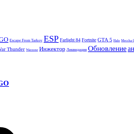
ESP
:GO
GTA 5
Farlight 84
Fortnite
Escape From Tarkov
Halo
Meccha 
Обновление
а
Инжектор
ar Thunder
Ликвидация
Warzone
 GO