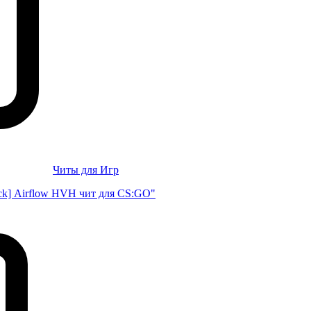
Читы для Игр
ck] Airflow HVH чит для CS:GO"