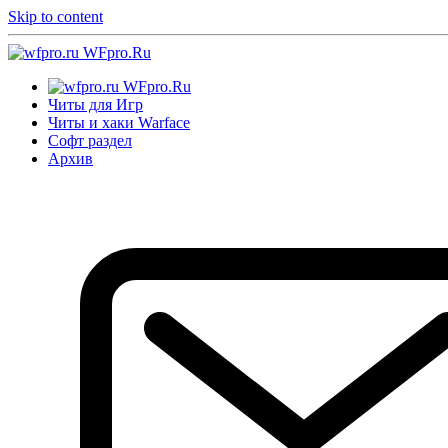
Skip to content
WFpro.Ru
WFpro.Ru
Читы для Игр
Читы и хаки Warface
Софт раздел
Архив