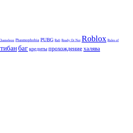
Roblox
PUBG
Phasmophobia
Chameleon
Raft
Ready Or Not
Rules of
баг
нтибан
прохождение
халява
кредиты