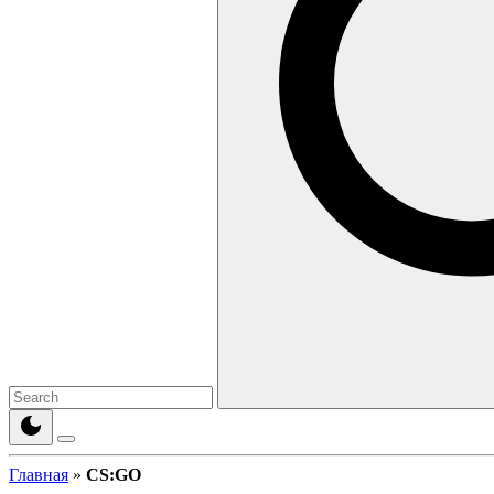
Главная
»
CS:GO