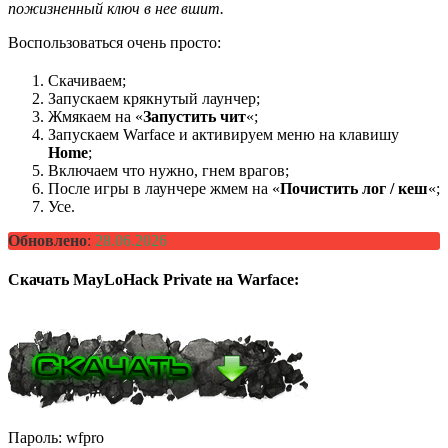
пожизненный ключ в нее вшит.
Воспользоваться очень просто:
Скачиваем;
Запускаем крякнутый лаунчер;
Жмякаем на «
Запустить чит
«;
Запускаем Warface и активируем меню на клавишу
Home
;
Включаем что нужно, гнем врагов;
После игры в лаунчере жмем на «
Почистить лог / кеш
«;
Усе.
Обновлено
:
28.06.2026
Скачать MayLoHack Private на Warface:
Пароль: wfpro