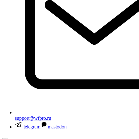
support@wfpro.ru
telegram
mastodon