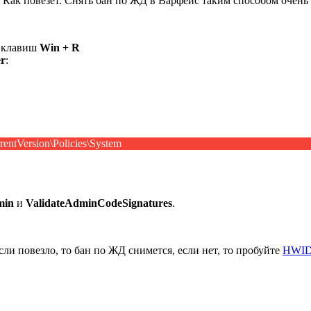
. Как повезет. Снять бан по ЖД в Варфейс таким способом очень 
я клавиш
Win + R
er
:
ersion\Policies\System
min
и
ValidateAdminCodeSignatures
.
и повезло, то бан по ЖД снимется, если нет, то пробуйте
HWID