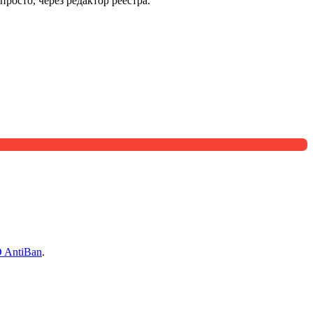
просто, через редактор реестра.
 AntiBan
.