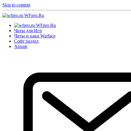
Skip to content
WFpro.Ru
WFpro.Ru
Читы для Игр
Читы и хаки Warface
Софт раздел
Архив