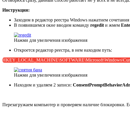
Оговорюсь сразу, данный способ работает не у всех и не всегда
Инструкция:
Заходим в редактор реестра Windows нажатием сочетани
В появившемся окне вводим команду
regedit
и жмем
Ent
Нажми для увеличения изображения
Откроется редактор реестра, в нем находим путь:
HKEY_LOCAL_MACHINE\SOFTWARE\Microsoft\Windows\CurrentV
Нажми для увеличения изображения
Находим и удаляем 2 записи:
ConsentPromptBehaviorAd
Перезагружаем компьютер и проверяем наличие блокировки. Есл