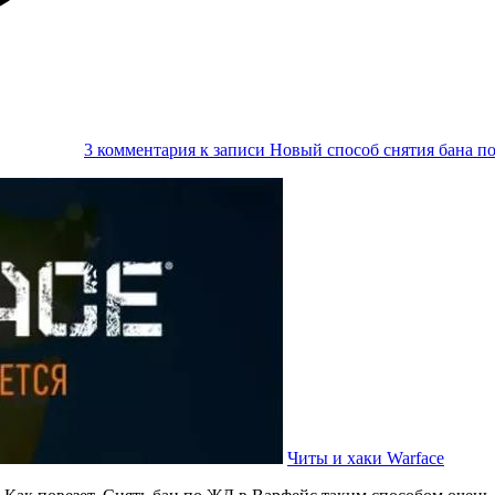
3 комментария
к записи Новый способ снятия бана п
Читы и хаки Warface