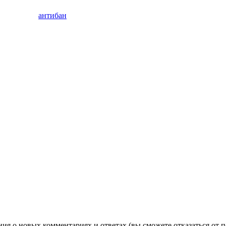
антибан
ния о новых комментариях и ответах (вы cможете отказаться от 