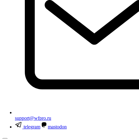
support@wfpro.ru
telegram
mastodon